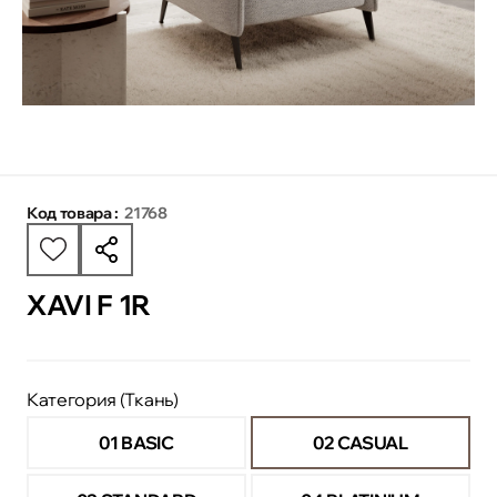
Код товара :
21768
XAVI F 1R
Категория (Ткань)
01 BASIC
02 CASUAL