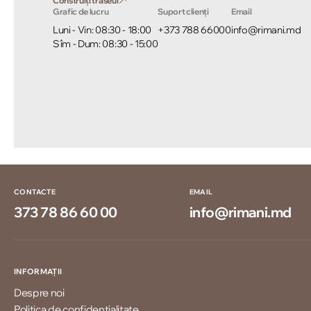
Construiți traseul
Grafic de lucru
Suport clienți
Email
Luni - Vin: 08:30 - 18:00
+373 788 66000
info@rimani.md
Sîm - Dum: 08:30 - 15:00
CONTACTE
EMAIL
373 78 86 60 00
info@rimani.md
INFORMAȚII
Despre noi
Politica de confidențialitate