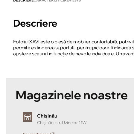
DESCRIERE
CARACTERISTICI
REVIEWS
Descriere
Fotoliul XAVI este o piesă de mobilier confortabilă, potriv
permite extinderea suportului pentru picioare, înclinarea spă
ajusteze scaunul în funcție de nevoile individuale. Un ava
Magazinele noastre
Chișinău
Chișinău, str. Uzinelor 11W