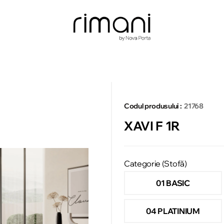
Codul produsului :
21768
XAVI F 1R
Categorie (Stofă)
01 BASIC
04 PLATINIUM