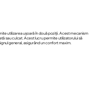
rmite utilizarea ușoară în două poziții. Acest mecanism
ată sau culcat. Acest lucru permite utilizatorului să
esignul general, asigurând un confort maxim.