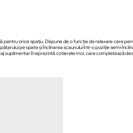
ită pentru orice spațiu. Dispune de o funcție de relaxare care pe
tarului pe spate și înclinarea scaunului într-o poziție semi-înclin
ntaj suplimentar îl reprezintă cotierele moi, care completează d