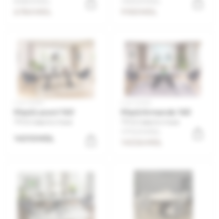
8480 MDL
14000 MDL
6784 MDL
9100 MDL
Cod: 25590
Cod: 22056
Masă Laconi 160
Masă Armando 160
Оставьте отзыв
Оставьте отзыв
17920 MDL
14310 MDL
14336 MDL