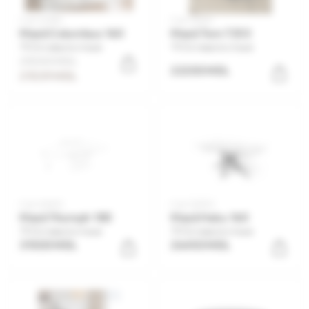
Cod: 22084
Cod: 28326
Masă Columbus 160
Masă Tom 7253
Оставьте отзыв
Оставьте отзыв
25340 MDL
22200 MDL
21539 MDL
Cod: 26003
Cod: 26004
Masă Triumph 180
Masă Haku 160
Оставьте отзыв
Оставьте отзыв
31500 MDL
26450 MDL