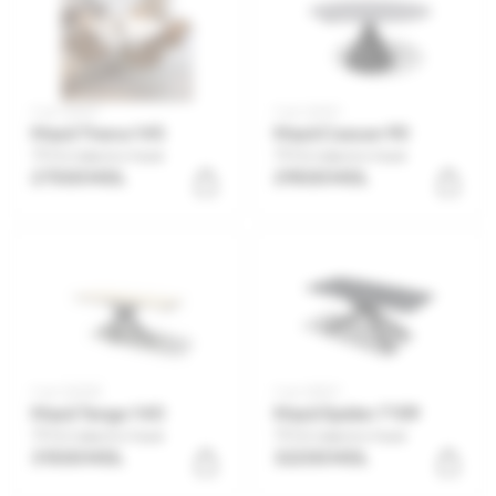
Cod: 26007
Cod: 26001
Masă Tirana 145
Masă Cassan 90
Оставьте отзыв
Оставьте отзыв
27500 MDL
29500 MDL
Cod: 26008
Cod: 28327
Masă Tango 140
Masă Spider 7109
Оставьте отзыв
Оставьте отзыв
31500 MDL
32200 MDL