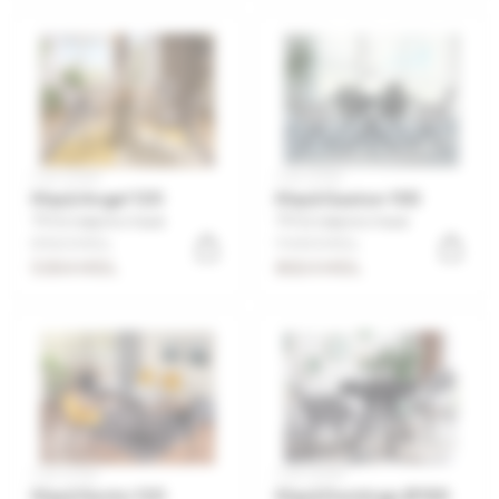
Cod: 22050
Cod: 22100
Masă Angel 120
Masă Gaston 100
Оставьте отзыв
Оставьте отзыв
8160 MDL
9440 MDL
5304 MDL
8024 MDL
Cod: 22146
Cod: 22090
Masă Sento 120
Masă Domingo Ø100