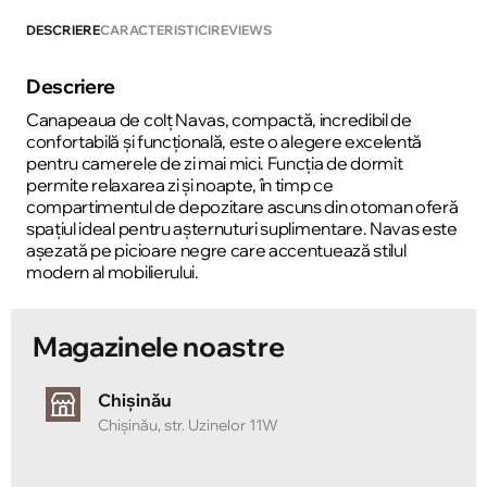
DESCRIERE
CARACTERISTICI
REVIEWS
Descriere
Canapeaua de colț Navas, compactă, incredibil de
confortabilă și funcțională, este o alegere excelentă
pentru camerele de zi mai mici. Funcția de dormit
permite relaxarea zi și noapte, în timp ce
compartimentul de depozitare ascuns din otoman oferă
spațiul ideal pentru așternuturi suplimentare. Navas este
așezată pe picioare negre care accentuează stilul
modern al mobilierului.
Magazinele noastre
Chișinău
Chișinău, str. Uzinelor 11W