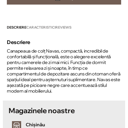
DESCRIERE
CARACTERISTICI
REVIEWS
Descriere
Canapeaua de colț Navas, compactă, incredibil de
confortabilă și funcțională, este o alegere excelentă
pentru camerele de zi mai mici. Funcția de dormit
permite relaxarea zi și noapte, în timp ce
compartimentul de depozitare ascuns din otoman oferă
spațiul ideal pentru așternuturi suplimentare. Navas este
așezată pe picioare negre care accentuează stilul
modern al mobilierului.
Magazinele noastre
Chișinău