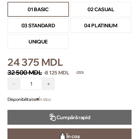
01 BASIC
02 CASUAL
03 STANDARD
04 PLATINIUM
UNIQUE
24 375 MDL
32 500 MDL
-8 125 MDL
-25%
−
+
Disponibilitate:
În stoc
Cumpără rapid
În coș