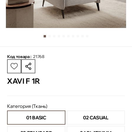
Код товара :
21768
XAVI F 1R
Категория (Ткань)
01 BASIC
02 CASUAL