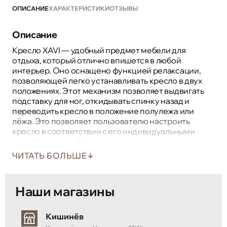
ОПИСАНИЕ
ХАРАКТЕРИСТИКИ
ОТЗЫВЫ
Описание
Кресло XAVI — удобный предмет мебели для
отдыха, который отлично впишется в любой
интерьер. Оно оснащено функцией релаксации,
позволяющей легко устанавливать кресло в двух
положениях. Этот механизм позволяет выдвигать
подставку для ног, откидывать спинку назад и
переводить кресло в положение полулежа или
лёжа. Это позволяет пользователю настроить
кресло в соответствии с его индивидуальными
потребностями. Дополнительным преимуществом
являются мягкие подлокотники, которые
ЧИТАТЬ БОЛЬШЕ
дополняют общий дизайн, обеспечивая
максимальный комфорт.
Наши магазины
Кишинёв