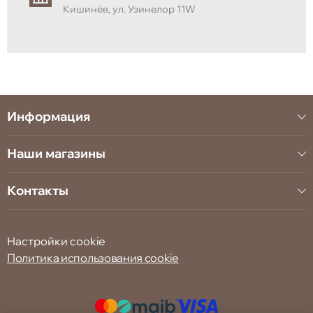
Доступная в различных размерах, Sofia идеально
Кишинёв, ул. Узинелор 11W
подходит как для просторных, так и для средних
помещений. Изящный дизайн, премиальная обивка
и продуманные решения для организации
пространства делают спальню Sofia воплощением
стиля, уюта и функциональности на высшем уровне.
Информация
Наши магазины
Контакты
Настройки cookie
Политика использования cookie