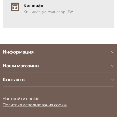
ящиком для хранения под спальным местом —
Кишинёв
идеальным решением для аккуратного
размещения постельного белья и аксессуаров.
Кишинёв, ул. Узинелор 11W
Информация
Наши магазины
Контакты
Настройки cookie
Политика использования cookie