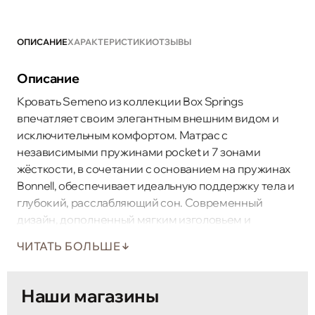
ОПИСАНИЕ
ХАРАКТЕРИСТИКИ
ОТЗЫВЫ
Описание
Кровать Semeno из коллекции Box Springs
впечатляет своим элегантным внешним видом и
исключительным комфортом. Матрас с
независимыми пружинами pocket и 7 зонами
жёсткости, в сочетании с основанием на пружинах
Bonnell, обеспечивает идеальную поддержку тела и
глубокий, расслабляющий сон. Современный
дизайн, дополненный мягким изголовьем и
тщательно выполненной отделкой, придаёт
ЧИТАТЬ БОЛЬШЕ
спальне особый шарм и утончённость.
Наши магазины
Модель оснащена просторным встроенным