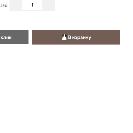
−
+
-25%
 клик
В корзину