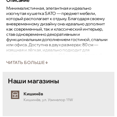
Описание
Минималистичная, элегантная и идеально
изогнутая кушетка SATO — предмет мебели,
который располагает к отдыху. Благодаря своему
вневременному дизайну она идеально дополнит
как современный, так и классический интерьер,
став одновременно декоративным и
функциональным дополнением гостиной, спальни
или офиса. Доступна в двух размерах: 80 см —
изящная и лёгкая, идеально подходит для
небольших помещений, и 120 см — комфортный
вариант для тех, кто предпочитает разложить вещи
ЧИТАТЬ БОЛЬШЕ
поудобнее.
Наши магазины
Кишинёв
Кишинёв, ул. Узинелор 11W