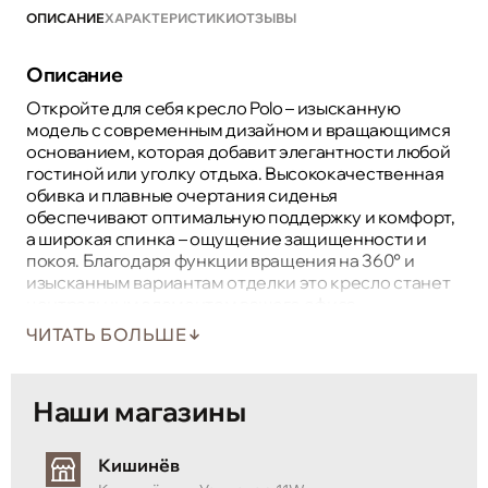
ОПИСАНИЕ
ХАРАКТЕРИСТИКИ
ОТЗЫВЫ
Описание
Откройте для себя кресло Polo – изысканную
модель с современным дизайном и вращающимся
основанием, которая добавит элегантности любой
гостиной или уголку отдыха. Высококачественная
обивка и плавные очертания сиденья
обеспечивают оптимальную поддержку и комфорт,
а широкая спинка – ощущение защищенности и
покоя. Благодаря функции вращения на 360° и
изысканным вариантам отделки это кресло станет
центральным элементом вашего офиса.
ЧИТАТЬ БОЛЬШЕ
Наши магазины
Кишинёв