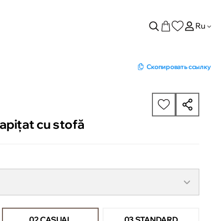
Ru
Скопировать ссылку
pițat cu stofă
02 CASUAL
03 STANDARD