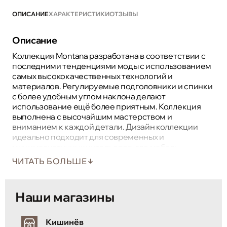
ОПИСАНИЕ
ХАРАКТЕРИСТИКИ
ОТЗЫВЫ
Описание
Коллекция Montana разработана в соответствии с
последними тенденциями моды с использованием
самых высококачественных технологий и
материалов. Регулируемые подголовники и спинки
с более удобным углом наклона делают
использование ещё более приятным. Коллекция
выполнена с высочайшим мастерством и
вниманием к каждой детали. Дизайн коллекции
идеально подходит для современных и
минималистичных интерьеров, где мебель,
независимо от размера, всегда выглядит
ЧИТАТЬ БОЛЬШЕ
оригинально и интригующе.
Наши магазины
Кишинёв