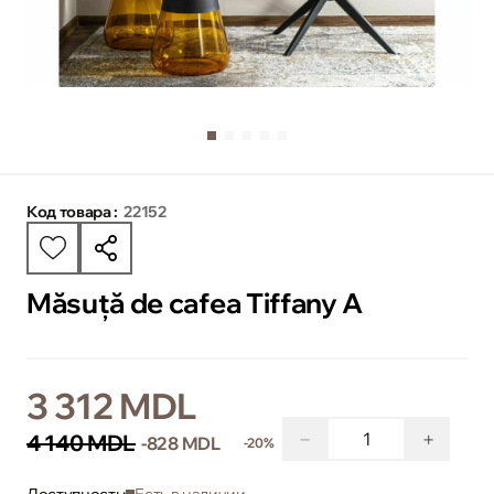
Код товара :
22152
Măsuță de cafea Tiffany A
3 312 MDL
−
+
4 140 MDL
-828 MDL
-20%