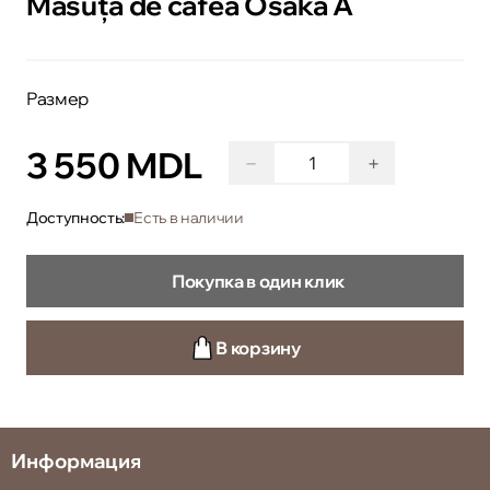
Măsuță de cafea Osaka A
Размер
3 550 MDL
−
+
Доступность:
Есть в наличии
Покупка в один клик
В корзину
Информация