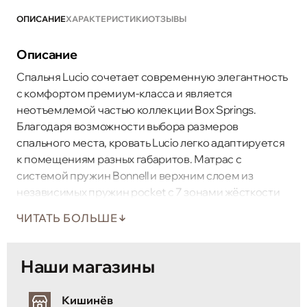
ОПИСАНИЕ
ХАРАКТЕРИСТИКИ
ОТЗЫВЫ
Описание
Спальня Lucio сочетает современную элегантность
с комфортом премиум-класса и является
неотъемлемой частью коллекции Box Springs.
Благодаря возможности выбора размеров
спального места, кровать Lucio легко адаптируется
к помещениям разных габаритов. Матрас с
системой пружин Bonnell и верхним слоем из
независимых пружин pocket с 7 зонами жёсткости
обеспечивает оптимальную эргономичную
ЧИТАТЬ БОЛЬШЕ
поддержку каждой части тела. Изящный дизайн с
высоким мягким изголовьем и деревянными
элементами отделки придаёт спальне утончённый,
Наши магазины
современный характер — идеальное решение для
тех, кто ищет качественную и стильную кровать.
Кишинёв