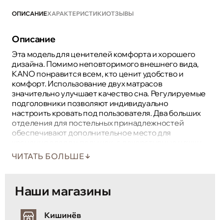
ОПИСАНИЕ
ХАРАКТЕРИСТИКИ
ОТЗЫВЫ
Описание
Эта модель для ценителей комфорта и хорошего
дизайна. Помимо неповторимого внешнего вида,
KANO понравится всем, кто ценит удобство и
комфорт. Использование двух матрасов
значительно улучшает качество сна. Регулируемые
подголовники позволяют индивидуально
настроить кровать под пользователя. Два больших
отделения для постельных принадлежностей
обеспечивают дополнительное место для
хранения одеял и подушек, а декоративные ножки
придают этой модели уникальный и современный
ЧИТАТЬ БОЛЬШЕ
вид.
Наши магазины
Кишинёв