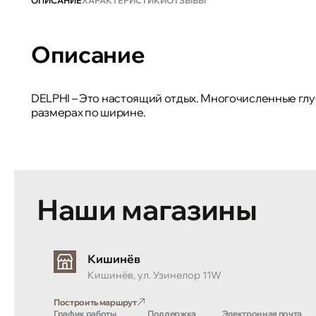
ОПИСАНИЕ
ХАРАКТЕРИСТИКИ
ОТЗЫВЫ
Описание
DELPHI – Это настоящий отдых. Многочисленные глу
размерах по ширине.
Наши магазины
Кишинёв
Кишинёв, ул. Узинелор 11W
Построить маршрут
График работы
Поддержка
Электронная почта