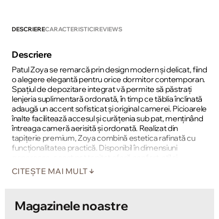
DESCRIERE
CARACTERISTICI
REVIEWS
Descriere
Patul Zoya se remarcă prin design modern și delicat, fiind
o alegere elegantă pentru orice dormitor contemporan.
Spațiul de depozitare integrat vă permite să păstrați
lenjeria suplimentară ordonată, în timp ce tăblia înclinată
adaugă un accent sofisticat și original camerei. Picioarele
înalte facilitează accesul și curățenia sub pat, menținând
întreaga cameră aerisită și ordonată. Realizat din
tapițerie premium, Zoya combină estetica rafinată cu
funcționalitatea practică. Disponibil în dimensiuni
generoase, acest pat tapitat oferă confort, stil și
durabilitate pe termen lung.
CITEȘTE MAI MULT
Magazinele noastre