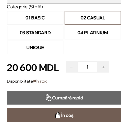
Categorie (Stofă)
01 BASIC
02 CASUAL
03 STANDARD
04 PLATINIUM
UNIQUE
20 600 MDL
−
+
Disponibilitate:
În stoc
Cumpără rapid
În coș