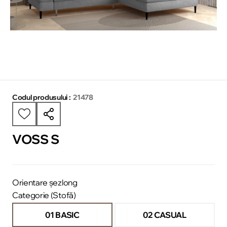
Codul produsului :
21478
VOSS S
Orientare șezlong
Categorie (Stofă)
01 BASIC
02 CASUAL