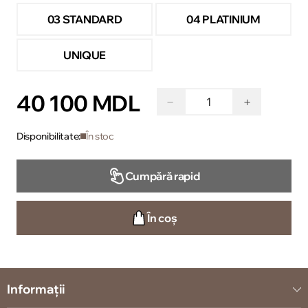
03 STANDARD
04 PLATINIUM
UNIQUE
40 100 MDL
−
+
Disponibilitate:
În stoc
Cumpără rapid
În coș
Informații