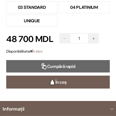
03 STANDARD
04 PLATINIUM
UNIQUE
48 700 MDL
−
+
Disponibilitate:
În stoc
Cumpără rapid
În coș
Informații