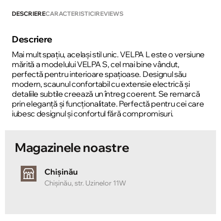
DESCRIERE
CARACTERISTICI
REVIEWS
Descriere
Mai mult spațiu, același stil unic. VELPA L este o versiune
mărită a modelului VELPA S, cel mai bine vândut,
perfectă pentru interioare spațioase. Designul său
modern, scaunul confortabil cu extensie electrică și
detaliile subtile creează un întreg coerent. Se remarcă
prin eleganță și funcționalitate. Perfectă pentru cei care
iubesc designul și confortul fără compromisuri.
Magazinele noastre
Chișinău
Chișinău, str. Uzinelor 11W