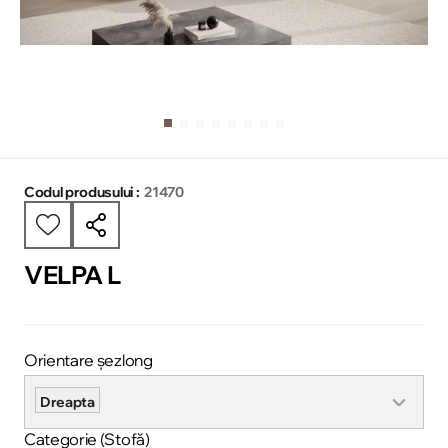
Codul produsului :
21470
VELPA L
Orientare șezlong
Dreapta
Categorie (Stofă)