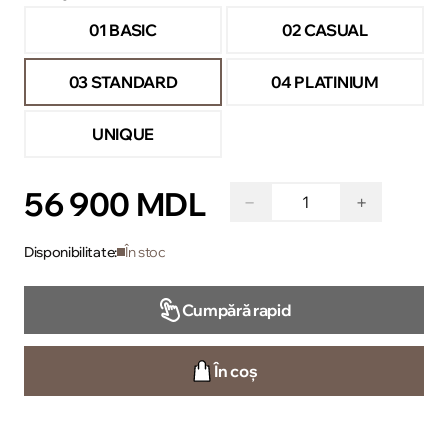
01 BASIC
02 CASUAL
03 STANDARD
04 PLATINIUM
UNIQUE
56 900 MDL
−
+
Disponibilitate:
În stoc
Cumpără rapid
În coș