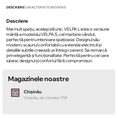
DESCRIERE
CARACTERISTICI
REVIEWS
Descriere
Mai mult spațiu, același stil unic. VELPA L este o versiune
mărită a modelului VELPA S, cel mai bine vândut,
perfectă pentru interioare spațioase. Designul său
modern, scaunul confortabil cu extensie electrică și
detaliile subtile creează un întreg coerent. Se remarcă
prin eleganță și funcționalitate. Perfectă pentru cei care
iubesc designul și confortul fără compromisuri.
Magazinele noastre
Chișinău
Chișinău, str. Uzinelor 11W