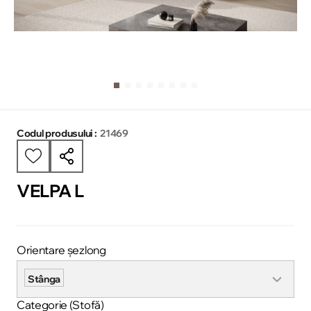
Codul produsului :
21469
VELPA L
Orientare șezlong
Stânga
Categorie (Stofă)