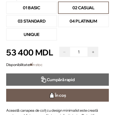
01 BASIC
02 CASUAL
03 STANDARD
04 PLATINIUM
UNIQUE
53 400 MDL
−
+
Disponibilitate:
În stoc
Cumpără rapid
În coș
Această canapea de colț cu design minimalist este creată