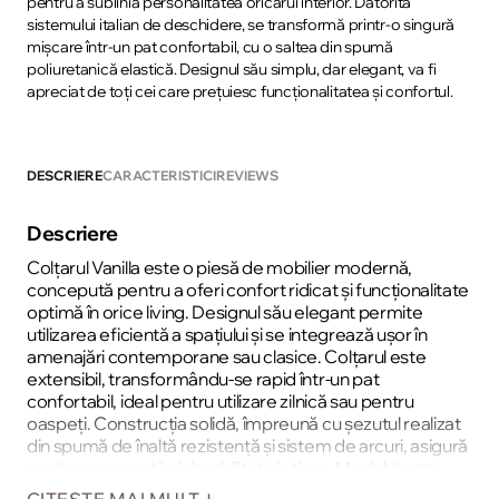
pentru a sublinia personalitatea oricărui interior. Datorită
sistemului italian de deschidere, se transformă printr-o singură
mișcare într-un pat confortabil, cu o saltea din spumă
poliuretanică elastică. Designul său simplu, dar elegant, va fi
apreciat de toți cei care prețuiesc funcționalitatea și confortul.
DESCRIERE
CARACTERISTICI
REVIEWS
Descriere
Colțarul Vanilla este o piesă de mobilier modernă,
concepută pentru a oferi confort ridicat și funcționalitate
optimă în orice living. Designul său elegant permite
utilizarea eficientă a spațiului și se integrează ușor în
amenajări contemporane sau clasice. Colțarul este
extensibil, transformându-se rapid într-un pat
confortabil, ideal pentru utilizare zilnică sau pentru
oaspeți. Construcția solidă, împreună cu șezutul realizat
din spumă de înaltă rezistență și sistem de arcuri, asigură
susținere corectă și durabilitate în timp. Modelul este
prevăzut cu ladă pentru depozitare, perfectă pentru