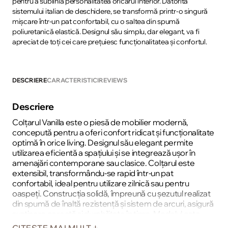
pentru a sublinia personalitatea oricărui interior. Datorită
sistemului italian de deschidere, se transformă printr-o singură
mișcare într-un pat confortabil, cu o saltea din spumă
poliuretanică elastică. Designul său simplu, dar elegant, va fi
apreciat de toți cei care prețuiesc funcționalitatea și confortul.
DESCRIERE
CARACTERISTICI
REVIEWS
Descriere
Colțarul Vanilla este o piesă de mobilier modernă,
concepută pentru a oferi confort ridicat și funcționalitate
optimă în orice living. Designul său elegant permite
utilizarea eficientă a spațiului și se integrează ușor în
amenajări contemporane sau clasice. Colțarul este
extensibil, transformându-se rapid într-un pat
confortabil, ideal pentru utilizare zilnică sau pentru
oaspeți. Construcția solidă, împreună cu șezutul realizat
din spumă de înaltă rezistență și sistem de arcuri, asigură
susținere corectă și durabilitate în timp. Modelul este
prevăzut cu ladă pentru depozitare, perfectă pentru