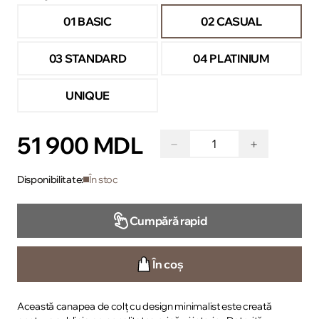
01 BASIC
02 CASUAL
03 STANDARD
04 PLATINIUM
UNIQUE
51 900 MDL
−
+
Disponibilitate:
În stoc
Cumpără rapid
În coș
Această canapea de colț cu design minimalist este creată