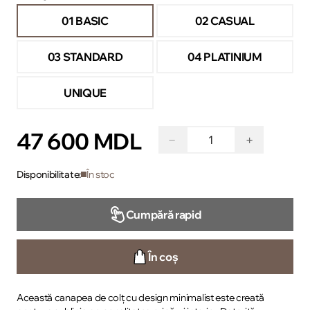
01 BASIC
02 CASUAL
03 STANDARD
04 PLATINIUM
UNIQUE
47 600 MDL
−
+
Disponibilitate:
În stoc
Cumpără rapid
În coș
Această canapea de colț cu design minimalist este creată