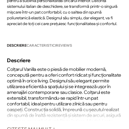
pentru a sublinia personalitatea oricărui interior. Datorită
sistemului italian de deschidere, se transformă printr-o singură
mișcare într-un pat confortabil, cu o saltea din spumă
poliuretanică elastică. Designul său simplu, dar elegant, va fi
apreciat de toți cei care prețuiesc funcționalitatea și confortul.
DESCRIERE
CARACTERISTICI
REVIEWS
Descriere
Colțarul Vanilla este o piesă de mobilier modernă,
concepută pentru a oferi confort ridicat și funcționalitate
optimă în orice living. Designul său elegant permite
utilizarea eficientă a spațiului și se integrează ușor în
amenajări contemporane sau clasice. Colțarul este
extensibil, transformându-se rapid într-un pat
confortabil, ideal pentru utilizare zilnică sau pentru
oaspeți. Construcția solidă, împreună cu șezutul realizat
din spumă de înaltă rezistență și sistem de arcuri, asigură
susținere corectă și durabilitate în timp. Modelul este
prevăzut cu ladă pentru depozitare, perfectă pentru