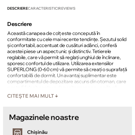
DESCRIERE
CARACTERISTICI
REVIEWS
Descriere
Această canapea de colț este concepută în
conformitate cu cele mai recente tendințe. Șezutul solid
și confortabil, accentuat de cusături adânci, conferă
acestei piese un aspect unic și distinctiv. Tetierele
reglabile, care vă permit să reglați unghiul de înclinare,
sporesc confortul de utilizare. Utilizarea extensiilor
SUPERLONG (0-60 cm) vă permite să creați o suprafață
confortabilă de dormit. Un avantaj suplimentar este
compartimentul de depozitare ascuns din otoman, care
poate fi folosit pentru a depozita perne sau o pătură
călduroasă.
CITEȘTE MAI MULT
Magazinele noastre
Chișinău