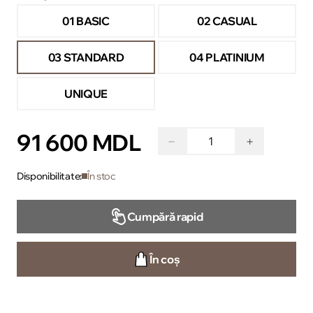
01 BASIC
02 CASUAL
03 STANDARD
04 PLATINIUM
UNIQUE
91 600 MDL
−
+
Disponibilitate:
În stoc
Cumpără rapid
În coș