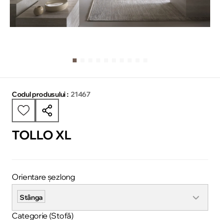
Codul produsului :
21467
TOLLO XL
Orientare șezlong
Stânga
Categorie (Stofă)