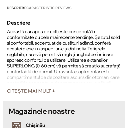
DESCRIERE
CARACTERISTICI
REVIEWS
Descriere
Această canapea de colț este concepută în
conformitate cu cele mai recente tendințe. Șezutul solid
și confortabil, accentuat de cusături adânci, conferă
acestei piese un aspect unic și distinctiv. Tetierele
reglabile, care vă permit să reglați unghiul de înclinare,
sporesc confortul de utilizare. Utilizarea extensiilor
SUPERLONG (0-60 cm) vă permite să creați o suprafață
confortabilă de dormit. Un avantaj suplimentar este
compartimentul de depozitare ascuns din otoman, care
poate fi folosit pentru a depozita perne sau o pătură
călduroasă.
CITEȘTE MAI MULT
Magazinele noastre
Chișinău