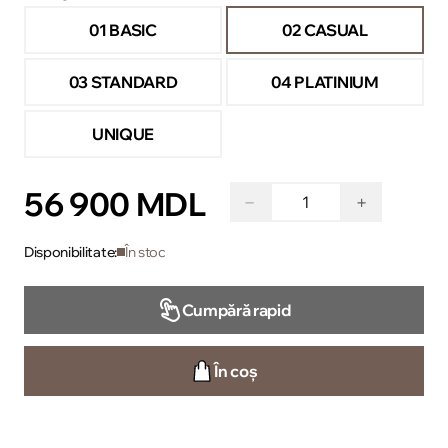
01 BASIC
02 CASUAL
03 STANDARD
04 PLATINIUM
UNIQUE
56 900 MDL
−
+
Disponibilitate:
În stoc
Cumpără rapid
În coș