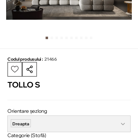
Codul produsului :
21466
TOLLO S
Orientare șezlong
Dreapta
Categorie (Stofă)