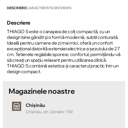
DESCRIERE
CARACTERISTICI
REVIEWS
Descriere
THIAGO S este o canapea de colț compactă, cu un
design bine gândit și o formă modernă, subtil conturată.
Ideală pentru camere de zi mai mici, oferă un confort
excepțional datorită extensiei electrice a șezutului de 27
cm. Tetierele reglabile sporesc confortul, permițându-vă
să creați un spațiu relaxant pentru utilizarea zilnică.
THIAGO S combină estetica și caracterul practic într-un
design compact.
Magazinele noastre
Chișinău
Chișinău, str. Uzinelor 11W