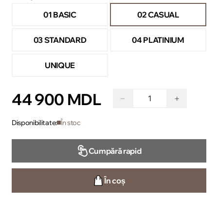
01 BASIC
02 CASUAL
03 STANDARD
04 PLATINIUM
UNIQUE
44 900 MDL
−
+
Disponibilitate:
În stoc
Cumpără rapid
În coș