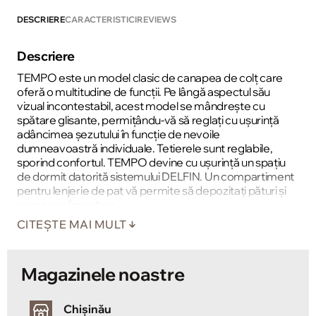
DESCRIERE
CARACTERISTICI
REVIEWS
Descriere
TEMPO este un model clasic de canapea de colț care
oferă o multitudine de funcții. Pe lângă aspectul său
vizual incontestabil, acest model se mândrește cu
spătare glisante, permițându-vă să reglați cu ușurință
adâncimea șezutului în funcție de nevoile
dumneavoastră individuale. Tetierele sunt reglabile,
sporind confortul. TEMPO devine cu ușurință un spațiu
de dormit datorită sistemului DELFIN. Un compartiment
pentru lenjerie de pat vă permite să depozitați pături și
perne suplimentare.
CITEȘTE MAI MULT
Magazinele noastre
Chișinău