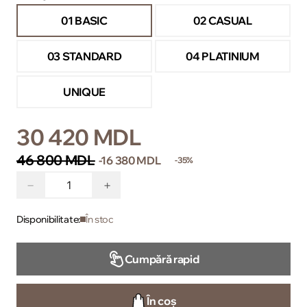
01 BASIC
02 CASUAL
03 STANDARD
04 PLATINIUM
UNIQUE
30 420 MDL
46 800 MDL
-16 380 MDL
-35%
−
+
Disponibilitate:
În stoc
Cumpără rapid
În coș