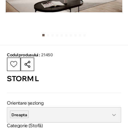
Codul produsului :
21450
STORM L
Orientare șezlong
Dreapta
Categorie (Stofă)