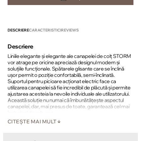
DESCRIERE
CARACTERISTICI
REVIEWS
Descriere
Liniile elegante și elegante ale canapelei de colț STORM
vor atrage pe oricine apreciază designul modern și
soluțiile funcționale. Spătarele glisante care se înclină
ușor permit o poziție confortabilă, semi-înclinată.
Suportul pentru picioare acționat electric face ca
utilizarea canapelei să fie incredibil de plăcută și permite
ajustarea acesteia la nevoile individuale ale utilizatorului.
Această soluție nu numai că îmbunătățește aspectul
canapelei, dar, mai presus de toate, garantează cel mai
înalt nivel de relaxare.
CITEȘTE MAI MULT