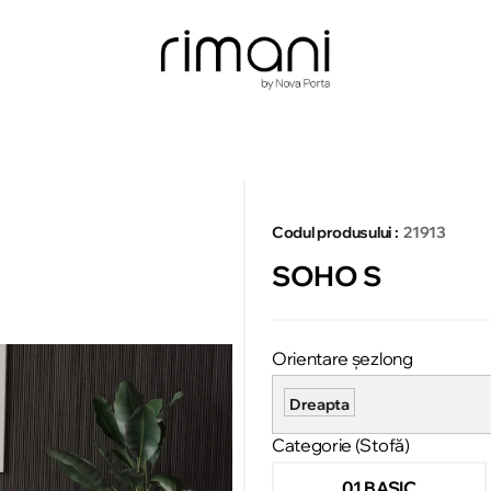
Codul produsului :
21913
SOHO S
Orientare șezlong
Dreapta
Categorie (Stofă)
01 BASIC