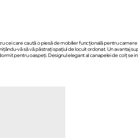
 cei care caută o piesă de mobilier funcțională pentru camere
țându-vă să vă păstrați spațiul de locuit ordonat. Un avantaj su
 dormit pentru oaspeți. Designul elegant al canapelei de colț se