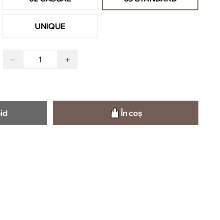
UNIQUE
−
+
id
În coș