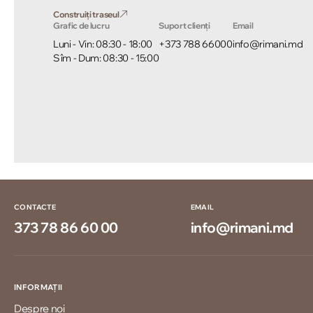
Construiți traseul
Grafic de lucru
Suport clienți
Email
Luni - Vin: 08:30 - 18:00
+373 788 66000
info@rimani.md
Sîm - Dum: 08:30 - 15:00
CONTACTE
EMAIL
373 78 86 60 00
info@rimani.md
INFORMAȚII
Despre noi