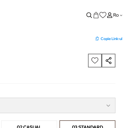
Ro
Copie Link-ul
02 CASUAL
03 STANDARD