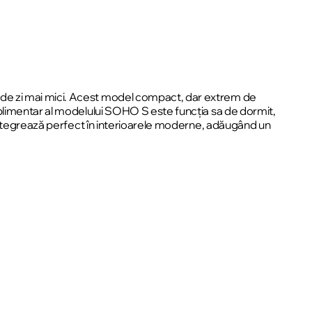
 de zi mai mici. Acest model compact, dar extrem de
plimentar al modelului SOHO S este funcția sa de dormit,
 integrează perfect în interioarele moderne, adăugând un