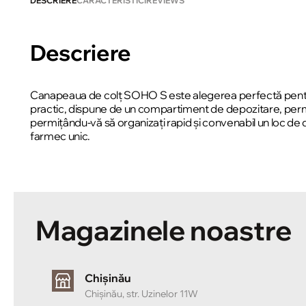
DESCRIERE
CARACTERISTICI
REVIEWS
Descriere
Canapeaua de colț SOHO S este alegerea perfectă pentru
practic, dispune de un compartiment de depozitare, permi
permițându-vă să organizați rapid și convenabil un loc de
farmec unic.
Magazinele noastre
Chișinău
Chișinău, str. Uzinelor 11W