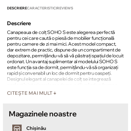
DESCRIERE
CARACTERISTICI
REVIEWS
Descriere
Canapeaua de colț SOHO S este alegerea perfectă
pentru cei care caută o piesă de mobilier funcțională
pentru camere de zi mai mici. Acest model compact,
dar extrem de practic, dispune de un compartiment de
depozitare, permițându-vă să vă păstrați spațiul de locuit
ordonat. Un avantaj suplimentar al modelului SOHO S
este funcția sa de dormit, permițându-vă să organizați
rapid și convenabil un loc de dormit pentru oaspeți.
Designul elegant al canapelei de colț se integrează
perfect în interioarele moderne, adăugând un farmec
unic.
CITEȘTE MAI MULT
Magazinele noastre
Chișinău