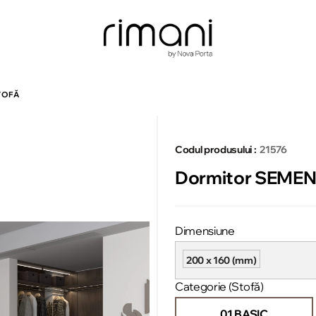
TOFĂ
Codul produsului :
21576
Dormitor SEMENO
Dimensiune
200 x 160 (mm)
Categorie (Stofă)
01 BASIC