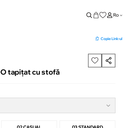
Ro
Copie Link-ul
 tapițat cu stofă
02 CASUAL
03 STANDARD