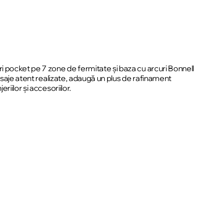
i pocket pe 7 zone de fermitate și baza cu arcuri Bonnell
isaje atent realizate, adaugă un plus de rafinament
iilor și accesoriilor.