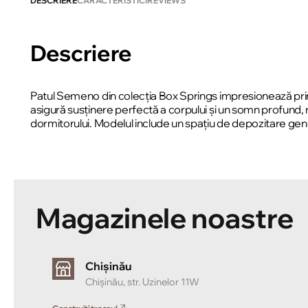
DESCRIERE
CARACTERISTICI
REVIEWS
Descriere
Patul Semeno din colecția Box Springs impresionează prin 
asigură susținere perfectă a corpului și un somn profund, 
dormitorului. Modelul include un spațiu de depozitare gener
Magazinele noastre
Chișinău
Chișinău, str. Uzinelor 11W