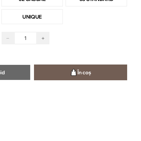
UNIQUE
−
+
id
În coș