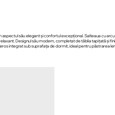
aspectul său elegant și confortul excepțional. Salteaua cu arcur
relaxant. Designul său modern, completat de tăblia tapițată și fin
os integrat sub suprafața de dormit, ideal pentru păstrarea lenjer