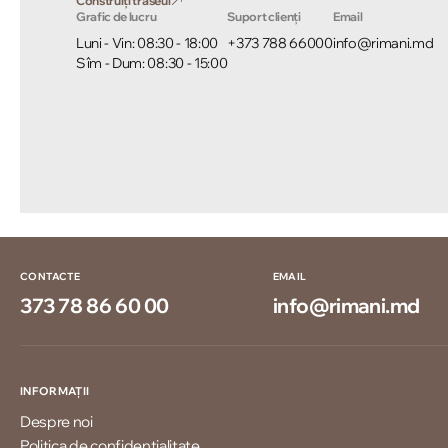
Construiți traseul
Grafic de lucru
Suport clienți
Email
Luni - Vin: 08:30 - 18:00
+373 788 66000
info@rimani.md
Sîm - Dum: 08:30 - 15:00
CONTACTE
EMAIL
373 78 86 60 00
info@rimani.md
INFORMAȚII
Despre noi
Politica de confidențialitate