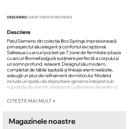
DESCRIERE
CARACTERISTICI
REVIEWS
Descriere
Patul Semeno din colecția Box Springs impresionează
prin aspectul său elegant și confortul excepțional.
Salteaua cu arcuri pocket pe 7 zone de fermitate și baza
cu arcuri Bonnell asigură susținere perfectă a corpului și
un somn profund, relaxant. Designul său modern,
completat de tăblia tapițată și finisaje atent realizate,
adaugă un plus de rafinament dormitorului. Modelul
include un spațiu de depozitare generos integrat sub
suprafața de dormit, ideal pentru păstrarea lenjeriilor și
accesoriilor.
CITEȘTE MAI MULT
Magazinele noastre