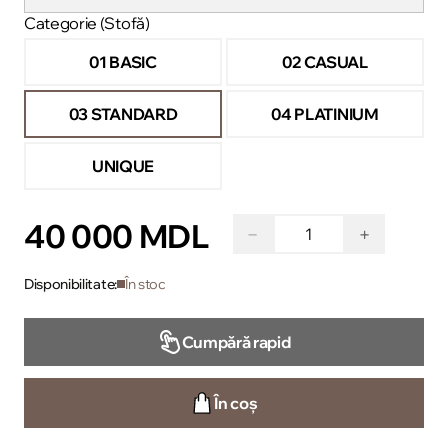
Categorie (Stofă)
01 BASIC
02 CASUAL
03 STANDARD
04 PLATINIUM
UNIQUE
40 000 MDL
−
+
Disponibilitate:
În stoc
Cumpără rapid
În coș