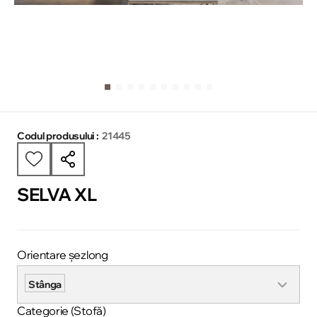
Codul produsului :
21445
SELVA XL
Orientare șezlong
Stânga
Categorie (Stofă)