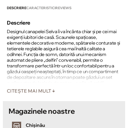
DESCRIERE
CARACTERISTICI
REVIEWS
Descriere
Designul canapelei Selva îi va încânta chiar și pe cei mai
exigenți iubitori de casă. Scaunele spațioase,
elementele decorative moderne, spătarele conturate și
tetierele reglabile asigură cea mai înaltă calitate a
odihnei. Funcția de somn, datorită unui mecanism
automat de pliere „delfin” convenabil, permite o
transformare perfectă într-un loc confortabil pentru a
găzdui oaspeți neașteptați, în timp ce un compartiment
de depozitare ascuns în otoman poate găzdui un set
suplimentar de lenjerie de pat sau o pătură caldă.
CITEȘTE MAI MULT
Magazinele noastre
Chișinău