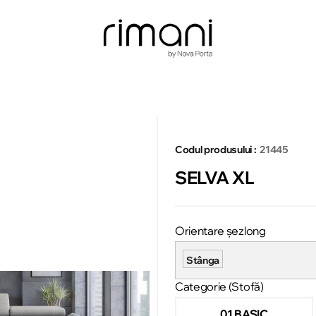
Codul produsului :
21445
SELVA XL
Orientare șezlong
Stânga
Categorie (Stofă)
01 BASIC