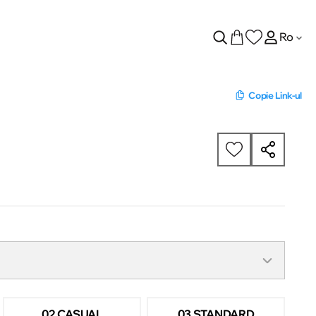
Ro
Copie Link-ul
02 CASUAL
03 STANDARD