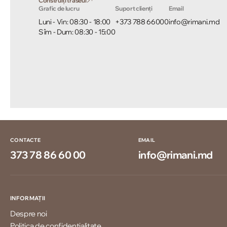
Construiți traseul
Grafic de lucru
Suport clienți
Email
Luni - Vin: 08:30 - 18:00
+373 788 66000
info@rimani.md
Sîm - Dum: 08:30 - 15:00
CONTACTE
EMAIL
373 78 86 60 00
info@rimani.md
INFORMAȚII
Despre noi
Politica de confidențialitate