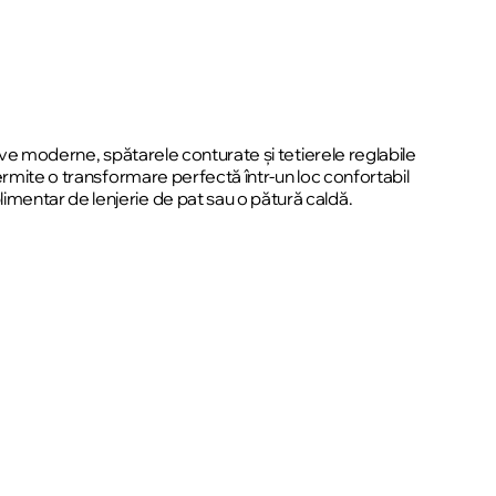
ive moderne, spătarele conturate și tetierele reglabile
ermite o transformare perfectă într-un loc confortabil
mentar de lenjerie de pat sau o pătură caldă.