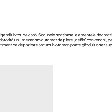
 exigenți iubitori de casă. Scaunele spațioase, elementele decorat
, datorită unui mecanism automat de pliere „delfin” convenabil, p
rtiment de depozitare ascuns în otoman poate găzdui un set supli