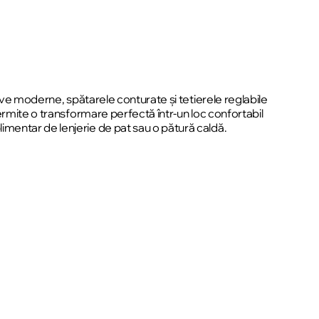
ive moderne, spătarele conturate și tetierele reglabile
ermite o transformare perfectă într-un loc confortabil
mentar de lenjerie de pat sau o pătură caldă.