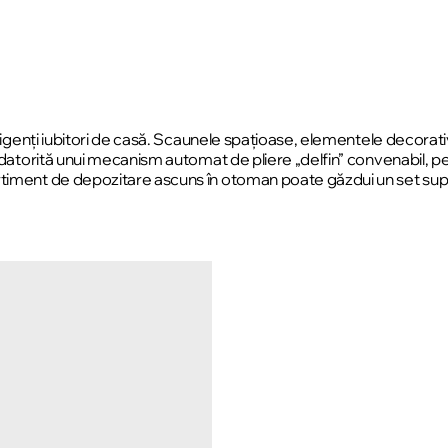
 exigenți iubitori de casă. Scaunele spațioase, elementele decorat
, datorită unui mecanism automat de pliere „delfin” convenabil, p
rtiment de depozitare ascuns în otoman poate găzdui un set supli