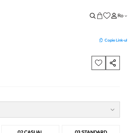
Ro
Copie Link-ul
02 CASUAL
03 STANDARD