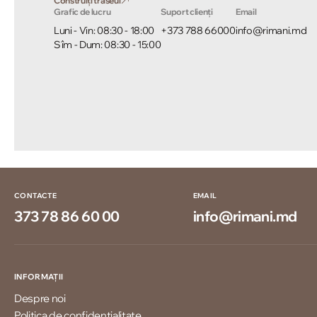
Construiți traseul
Grafic de lucru
Suport clienți
Email
Luni - Vin: 08:30 - 18:00
+373 788 66000
info@rimani.md
Sîm - Dum: 08:30 - 15:00
CONTACTE
EMAIL
373 78 86 60 00
info@rimani.md
INFORMAȚII
Despre noi
Politica de confidențialitate