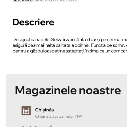
DESCRIERE
CARACTERISTICI
REVIEWS
Descriere
Designul canapelei Selva îi va încânta chiar și pe cei mai
asigură cea mai înaltă calitate a odihnei. Funcția de somn
pentru a găzdui oaspeți neașteptați, în timp ce un compa
Magazinele noastre
Chișinău
Chișinău, str. Uzinelor 11W