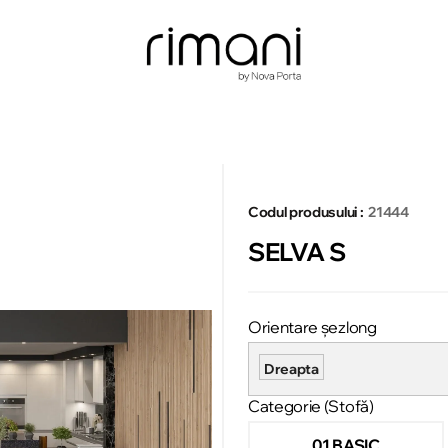
Codul produsului :
21444
SELVA S
Orientare șezlong
Dreapta
Categorie (Stofă)
01 BASIC