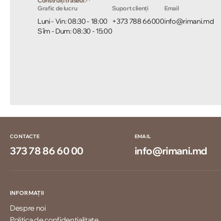
Construiți traseul
Grafic de lucru
Suport clienți
Email
Luni - Vin: 08:30 - 18:00
+373 788 66000
info@rimani.md
Sîm - Dum: 08:30 - 15:00
CONTACTE
EMAIL
373 78 86 60 00
info@rimani.md
INFORMAȚII
Despre noi
Politica de confidențialitate