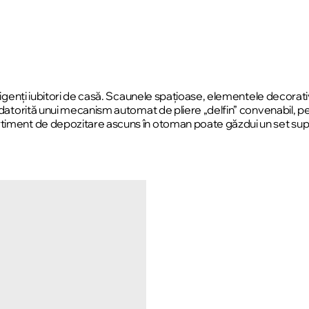
 exigenți iubitori de casă. Scaunele spațioase, elementele decorat
, datorită unui mecanism automat de pliere „delfin” convenabil, p
rtiment de depozitare ascuns în otoman poate găzdui un set supli