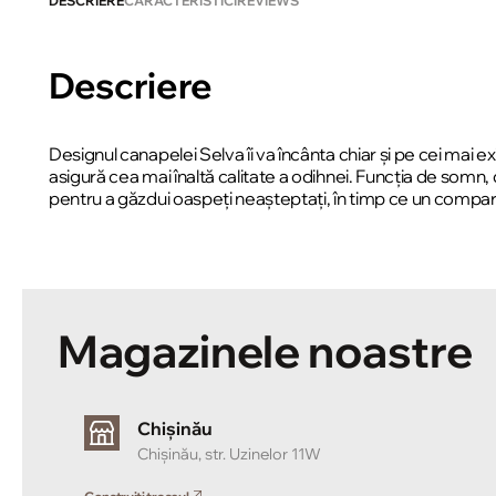
DESCRIERE
CARACTERISTICI
REVIEWS
Descriere
Designul canapelei Selva îi va încânta chiar și pe cei mai
asigură cea mai înaltă calitate a odihnei. Funcția de somn
pentru a găzdui oaspeți neașteptați, în timp ce un compa
Magazinele noastre
Chișinău
Chișinău, str. Uzinelor 11W