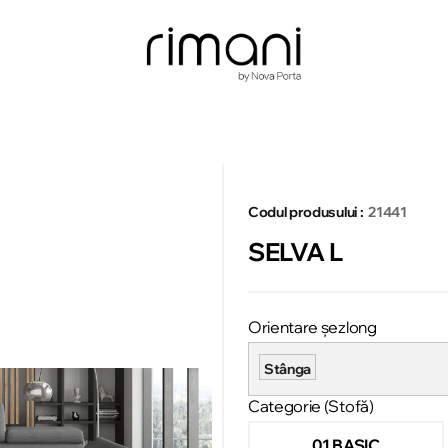
Codul produsului :
21441
SELVA L
Orientare șezlong
Stânga
Categorie (Stofă)
01 BASIC