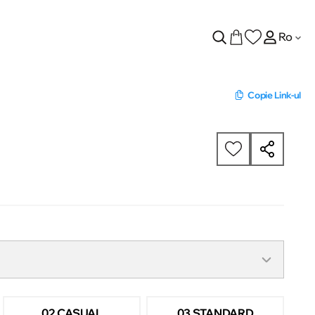
Ro
Copie Link-ul
02 CASUAL
03 STANDARD