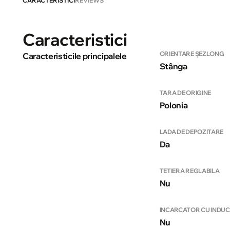
CARACTERISTICI
REVIEWS
Caracteristici
ORIENTARE ȘEZLONG
Caracteristicile principalele
Stânga
TARA DE ORIGINE
Polonia
LADA DE DEPOZITARE
Da
TETIERA REGLABILA
Nu
INCARCATOR CU INDUC
Nu