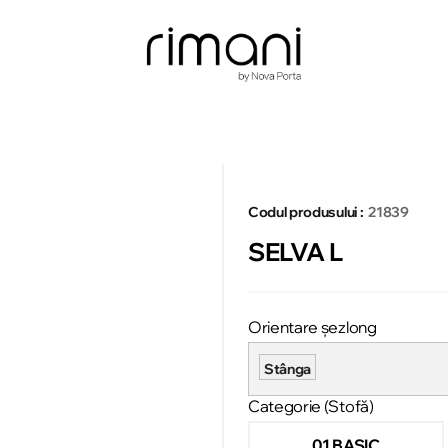
Codul produsului :
21839
SELVA L
Orientare șezlong
Stânga
Categorie (Stofă)
01 BASIC