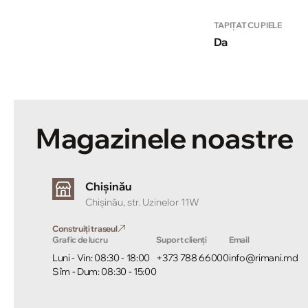
TAPIȚAT CU PIELE
Da
Magazinele noastre
Chișinău
Chișinău, str. Uzinelor 11W
Construiți traseul
Grafic de lucru
Suport clienți
Email
Luni - Vin: 08:30 - 18:00
+373 788 66000
info@rimani.md
Sîm - Dum: 08:30 - 15:00