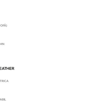
TOFĂ)
OMN
EATHER
CTRICA
ABIL