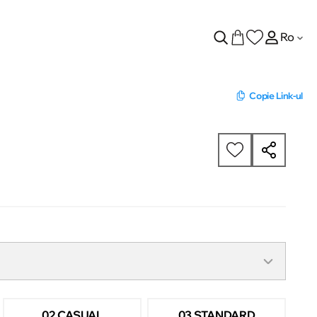
Ro
Copie Link-ul
02 CASUAL
03 STANDARD