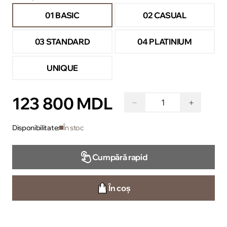
01 BASIC
02 CASUAL
03 STANDARD
04 PLATINIUM
UNIQUE
123 800 MDL
−
+
Disponibilitate:
În stoc
Cumpără rapid
În coș