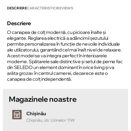
DESCRIERE
CARACTERISTICI
REVIEWS
Descriere
O canapea de colț modernă, cu picioare înalte și
elegante. Reglarea electrică a adâncimii șezutului
permite personalizarea în funcție de nevoile individuale
ale utilizatorului, garantând cel mai înalt nivel de relaxare.
Acest model se va integra perfect în interioarele
moderne. Spătarele sale distinctive și setul de perne fac
din SELEDO un element dominant în orice living și va
arăta grozav în centrul camerei, deoarece este o
canapea de colț independentă.
Magazinele noastre
Chișinău
Chișinău, str. Uzinelor 11W