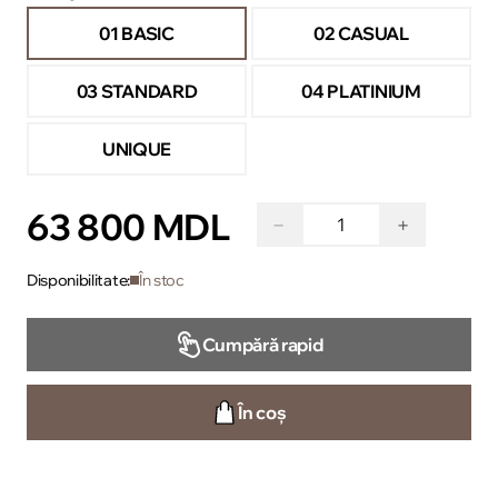
01 BASIC
02 CASUAL
03 STANDARD
04 PLATINIUM
UNIQUE
63 800 MDL
−
+
Disponibilitate:
În stoc
Cumpără rapid
În coș