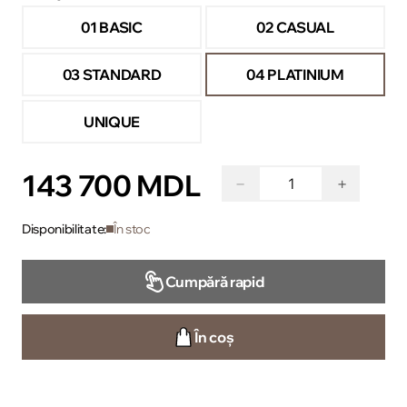
01 BASIC
02 CASUAL
03 STANDARD
04 PLATINIUM
UNIQUE
143 700 MDL
−
+
Disponibilitate:
În stoc
Cumpără rapid
În coș