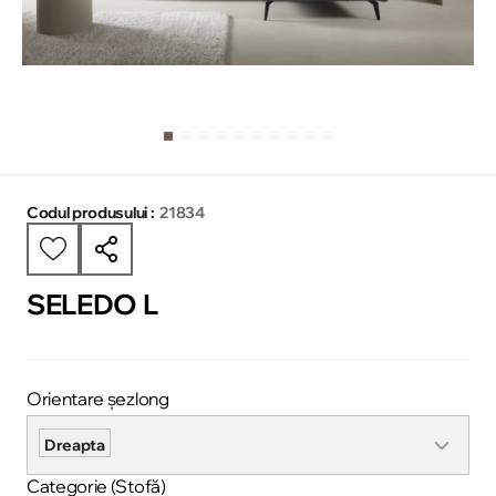
Codul produsului :
21834
SELEDO L
Orientare șezlong
Dreapta
Categorie (Stofă)