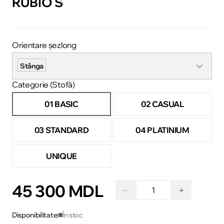
RUBIO S
Orientare șezlong
Stânga
Categorie (Stofă)
01 BASIC
02 CASUAL
03 STANDARD
04 PLATINIUM
UNIQUE
45 300 MDL
−
+
Disponibilitate:
În stoc