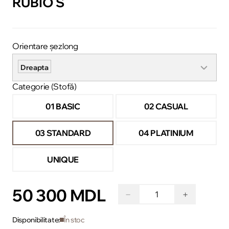
RUBIO S
Orientare șezlong
Dreapta
Categorie (Stofă)
01 BASIC
02 CASUAL
03 STANDARD
04 PLATINIUM
UNIQUE
50 300 MDL
−
+
Disponibilitate:
În stoc