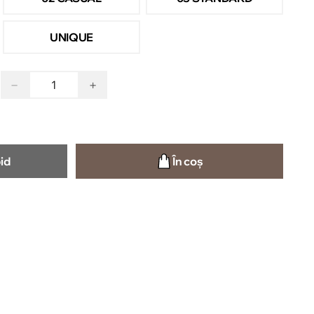
UNIQUE
−
+
id
În coș