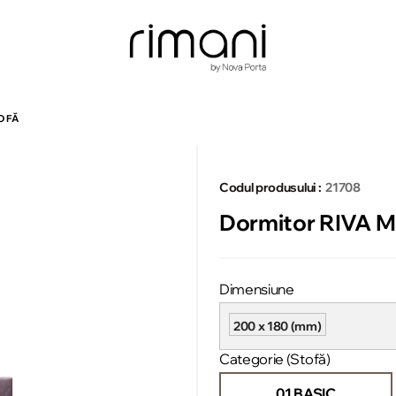
TOFĂ
Codul produsului :
21708
Dormitor RIVA MB
Dimensiune
200 x 180 (mm)
Categorie (Stofă)
01 BASIC