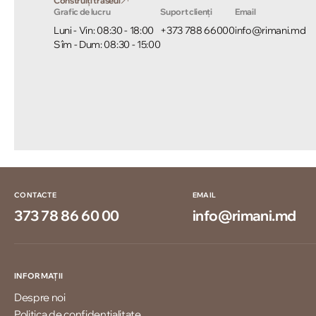
Construiți traseul
Grafic de lucru
Suport clienți
Email
Luni - Vin: 08:30 - 18:00
+373 788 66000
info@rimani.md
Sîm - Dum: 08:30 - 15:00
CONTACTE
EMAIL
373 78 86 60 00
info@rimani.md
INFORMAȚII
Despre noi
Politica de confidențialitate