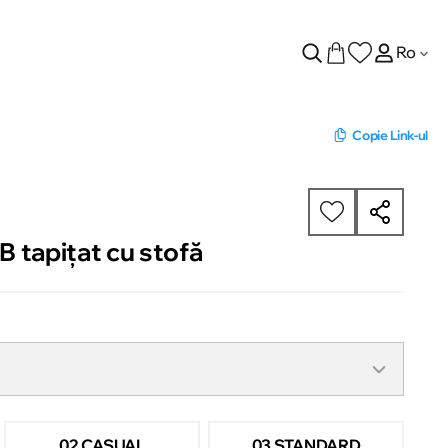
Ro
Copie Link-ul
 tapițat cu stofă
02 CASUAL
03 STANDARD