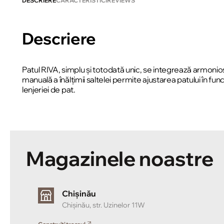
DESCRIERE
CARACTERISTICI
REVIEWS
Descriere
Patul RIVA, simplu și totodată unic, se integrează armonios î
manuală a înălțimii saltelei permite ajustarea patului în f
lenjeriei de pat.
Magazinele noastre
Chișinău
Chișinău, str. Uzinelor 11W