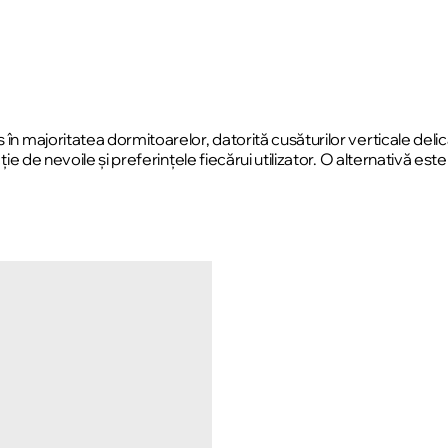
n majoritatea dormitoarelor, datorită cusăturilor verticale delicat
uncție de nevoile și preferințele fiecărui utilizator. O alternativ