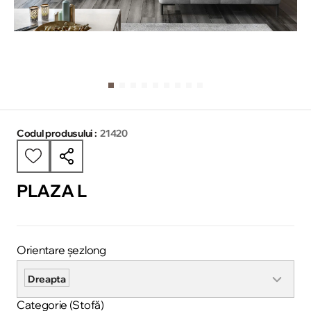
Codul produsului :
21420
PLAZA L
Orientare șezlong
Dreapta
Categorie (Stofă)