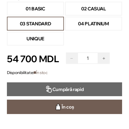
01 BASIC
02 CASUAL
03 STANDARD
04 PLATINIUM
UNIQUE
54 700 MDL
−
+
Disponibilitate:
În stoc
Cumpără rapid
În coș