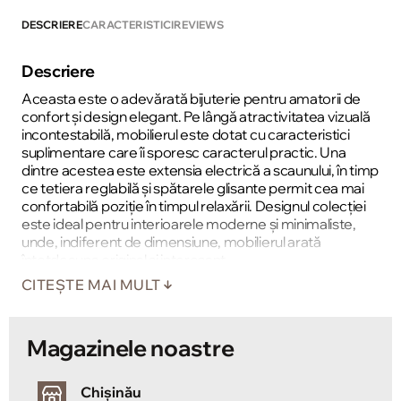
DESCRIERE
CARACTERISTICI
REVIEWS
Descriere
Aceasta este o adevărată bijuterie pentru amatorii de
confort și design elegant. Pe lângă atractivitatea vizuală
incontestabilă, mobilierul este dotat cu caracteristici
suplimentare care îi sporesc caracterul practic. Una
dintre acestea este extensia electrică a scaunului, în timp
ce tetiera reglabilă și spătarele glisante permit cea mai
confortabilă poziție în timpul relaxării. Designul colecției
este ideal pentru interioarele moderne și minimaliste,
unde, indiferent de dimensiune, mobilierul arată
întotdeauna original și interesant.
CITEȘTE MAI MULT
Magazinele noastre
Chișinău