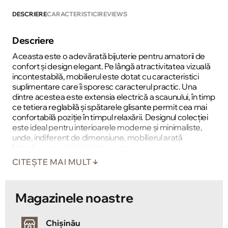
DESCRIERE
CARACTERISTICI
REVIEWS
Descriere
Aceasta este o adevărată bijuterie pentru amatorii de
confort și design elegant. Pe lângă atractivitatea vizuală
incontestabilă, mobilierul este dotat cu caracteristici
suplimentare care îi sporesc caracterul practic. Una
dintre acestea este extensia electrică a scaunului, în timp
ce tetiera reglabilă și spătarele glisante permit cea mai
confortabilă poziție în timpul relaxării. Designul colecției
este ideal pentru interioarele moderne și minimaliste,
unde, indiferent de dimensiune, mobilierul arată
întotdeauna original și interesant.
CITEȘTE MAI MULT
Magazinele noastre
Chișinău