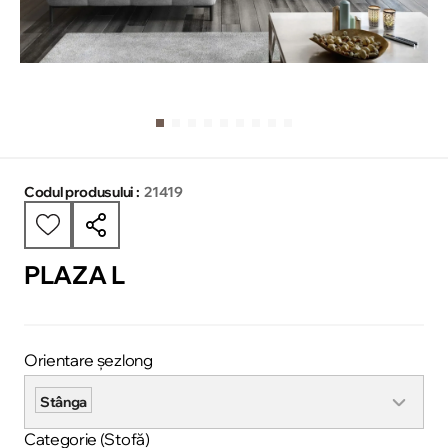
Codul produsului :
21419
PLAZA L
Orientare șezlong
Stânga
Categorie (Stofă)