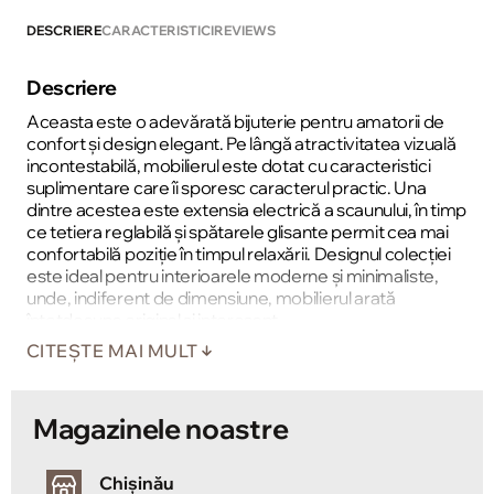
DESCRIERE
CARACTERISTICI
REVIEWS
Descriere
Aceasta este o adevărată bijuterie pentru amatorii de
confort și design elegant. Pe lângă atractivitatea vizuală
incontestabilă, mobilierul este dotat cu caracteristici
suplimentare care îi sporesc caracterul practic. Una
dintre acestea este extensia electrică a scaunului, în timp
ce tetiera reglabilă și spătarele glisante permit cea mai
confortabilă poziție în timpul relaxării. Designul colecției
este ideal pentru interioarele moderne și minimaliste,
unde, indiferent de dimensiune, mobilierul arată
întotdeauna original și interesant.
CITEȘTE MAI MULT
Magazinele noastre
Chișinău