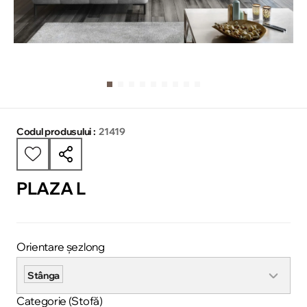
Codul produsului :
21419
PLAZA L
Orientare șezlong
Stânga
Categorie (Stofă)